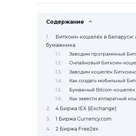
Содержание
Биткоин-кошелёк в Беларуси:
бумажника
Заводим программный Бит
Онлайновый Биткоин-кошел
Заводим кошелёк Биткоин
Как создать мобильный Би
Бумажный Bitcoin-кошелёк
Как завести аппаратный к
4 Биржа IEX (iExchange)
1 Биржа Currency.com
2 Биржа Free2ex