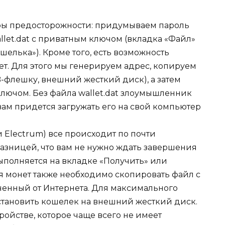
ы предосторожности: придумываем пароль
llet.dat с приватным ключом (вкладка «Файл»
шелька»). Кроме того, есть возможность
т. Для этого мы генерируем адрес, копируем
B-флешку, внешний жесткий диск), а затем
лючом. Без файла wallet.dat злоумышленник
вам придется загружать его на свой компьютер
и Electrum) все происходит по почти
азницей, что вам не нужно ждать завершения
ыполняется на вкладке «Получить» или
я монет также необходимо скопировать файл с
ченный от Интернета. Для максимального
установить кошелек на внешний жесткий диск.
ройстве, которое чаще всего не имеет