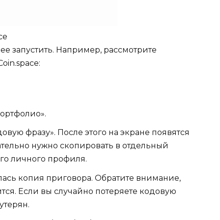
ce
ее запустить. Например, рассмотрите
oin.space:
ортфолио».
овую фразу». После этого на экране появятся
зательно нужно скопировать в отдельный
его личного профиля.
лась копия приговора. Обратите внимание,
ится. Если вы случайно потеряете кодовую
утерян.