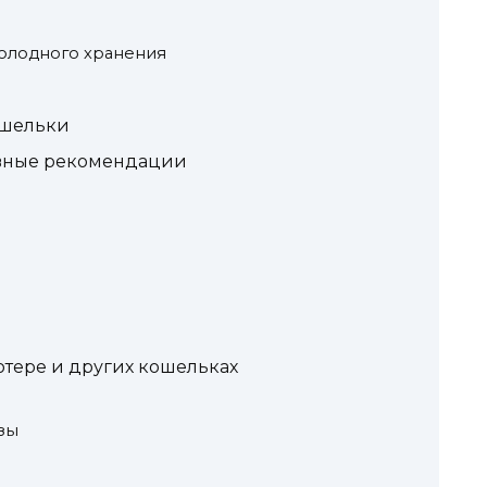
 холодного хранения
ошельки
овные рекомендации
ютере и других кошельках
зы