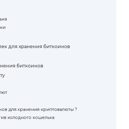
ька
ьки
лек для хранения биткоинов
анения биткоинов
ту
лют
ков для хранения криптовалюты ?
тив холодного кошелька