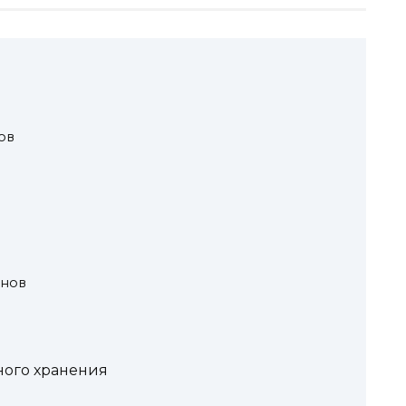
ов
инов
и
ного хранения